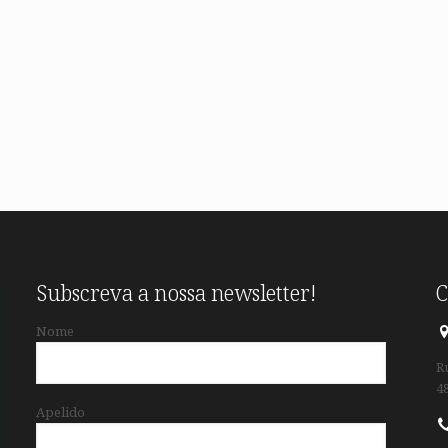
Subscreva a nossa newsletter!
C
Nome
R
4
Apelido