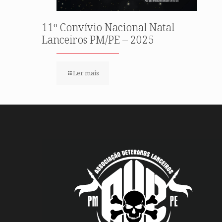
11º Convívio Nacional Natal
Lanceiros PM/PE – 2025
Ler mais