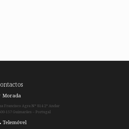
ontactos
Morada
ua Francisco Agra N° 814 2° Andar
800-157 Guimarães – Portugal
Telemóvel