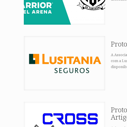
Proto
A Associ
com a Lus
disponib
Prot
Artig