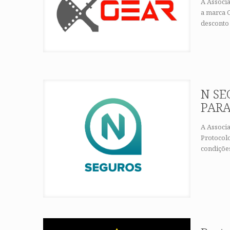
A Associ
a marca 
desconto
N SE
PARA
A Associ
Protocol
condições