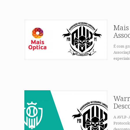
Mais 
Asso
É com gr
Associaç
especiais
Warr
Desc
A AVLP- 
Protocol
desconto