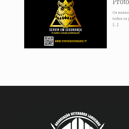
Prot
Os nosso
todos os
[…]