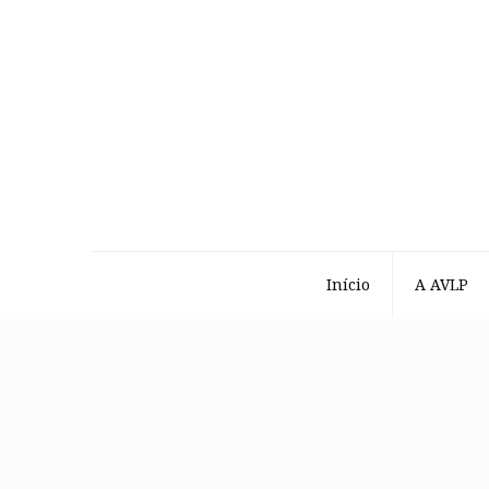
Início
A AVLP