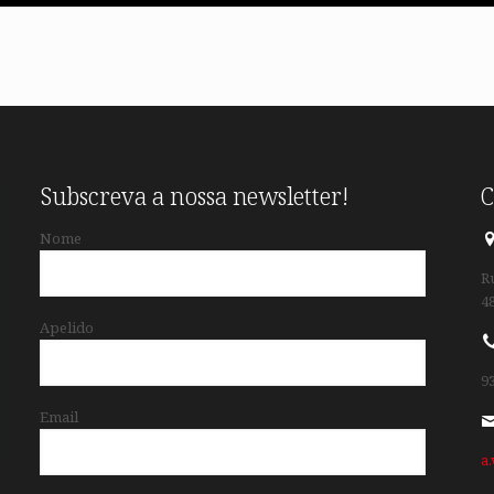
Subscreva a nossa newsletter!
C
Nome
R
4
Apelido
9
Email
a