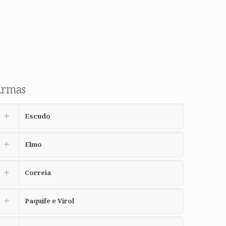
Armas
Escudo
Elmo
Correia
Paquife e Virol