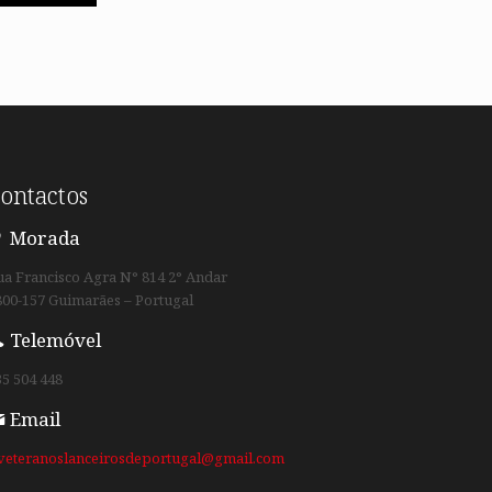
ontactos
Morada
ua Francisco Agra N° 814 2° Andar
800-157 Guimarães – Portugal
Telemóvel
35 504 448
Email
.veteranoslanceirosdeportugal@gmail.com