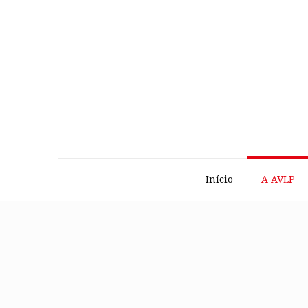
Início
A AVLP