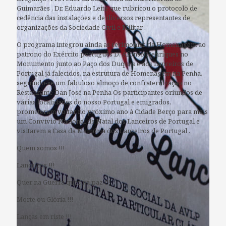
Guimarães , Dr. Eduardo Leite que rubricou o protocolo de
cedência das instalações e de diversos representantes de
organizações da Sociedade Civil e Militar .
O programa integrou ainda as cerimonias de Homenagem ao
patrono do Exército português D. Afonso Henriques no
Monumento junto ao Paço dos Duques e aos Lanceiros de
Portugal já falecidos, na estrutura de Homenagem na Penha,
seguindo-se um fabuloso almoço de confraternização no
Restaurante Dan José na Penha Os participantes oriundos de
várias localidades do nosso Portugal e emigrados,
prometeram voltar no próximo ano à Cidade Berço para mais
um Convívio Nacional de Natal dos Lanceiros de Portugal e
visitarem a Casa da Memória dos Lanceiros de Portugal .
Quem somos !!!
Lanceiros !!!
Quer na Guerra quer na paz !!!
Morte ou Glória !!!
Lanças em riste !!!