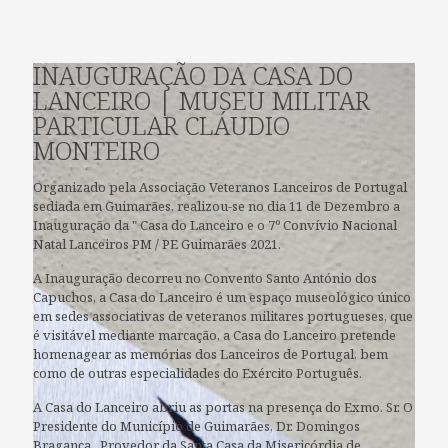
INAUGURAÇÃO DA CASA DO
LANCEIRO | MUSEU MILITAR
PARTICULAR CLÁUDIO
MONTEIRO
Organizado pela Associação Veteranos Lanceiros de Portugal
sediada em Guimarães, realizou-se no dia 11 de Dezembro a
Inauguração da " Casa do Lanceiro e o 7º Convívio Nacional
Natal Lanceiros PM / PE Guimarães 2021.
A Inauguração decorreu no Convento Santo António dos
Capuchos, a Casa do Lanceiro é um espaço museológico único
em sedes associativas de veteranos militares portugueses, que
é visitável mediante marcação, a Casa do Lanceiro pretende
homenagear as memórias dos Lanceiros de Portugal, bem
como de outras especialidades do Exército Português.
A Casa do Lanceiro abriu as portas na presença do Exmo. Sr. O
Presidente do Município de Guimarães, Dr. Domingos
Bragança , Provedor da Santa Casa da Misericórdia de