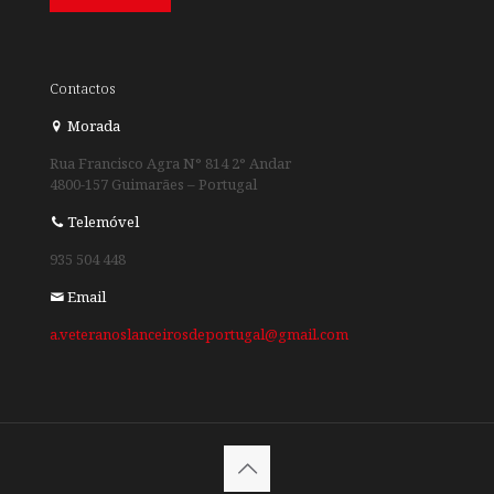
Contactos
Morada
Rua Francisco Agra N° 814 2° Andar
4800-157 Guimarães – Portugal
Telemóvel
935 504 448
Email
a.veteranoslanceirosdeportugal@gmail.com