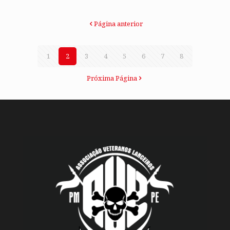
Página anterior
1
2
3
4
5
6
7
8
Próxima Página