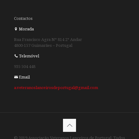
Contactos
Morada
Rua Francisco Agra N° 814 2° Andar
4800-157 Guimarães – Portugal
Telemóvel
935 504 448
Email
a.veteranoslanceirosdeportugal@gmail.com
© 2019 Associação Veteranos Lanceiros de Portugal. Todos