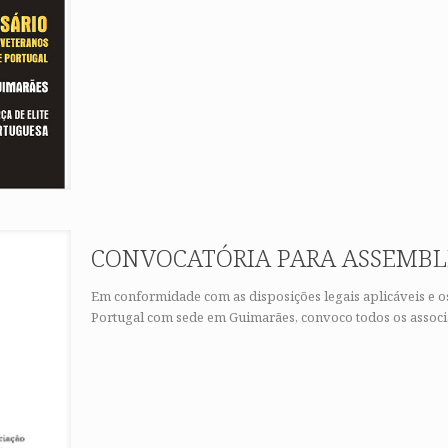
CONVOCATÓRIA PARA ASSEMBL
Em conformidade com as disposições legais aplicáveis e o
Portugal com sede em Guimarães, convoco todos os associ