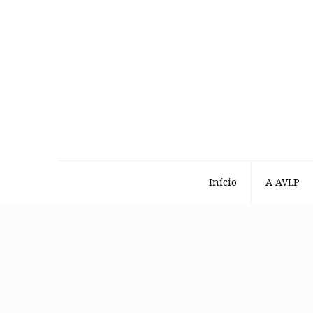
Início
A AVLP