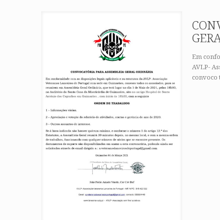
CONV
GERA
Em confor
AVLP- As
convoco 