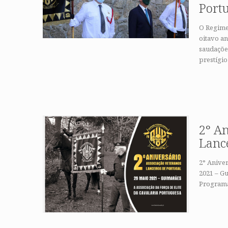
Port
O Regime
oitavo an
saudações
prestígio
2° An
Lance
2° Aniver
2021 – Gu
Program