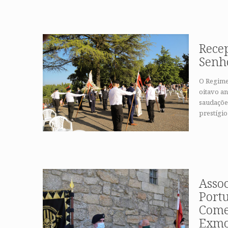
Rece
Senh
O Regime
oitavo an
saudações
prestígio
Asso
Port
Come
Exmo.