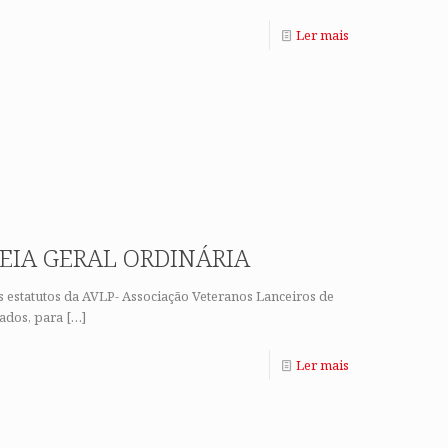
Ler mais
EIA GERAL ORDINÁRIA
s estatutos da AVLP- Associação Veteranos Lanceiros de
ados, para
[…]
Ler mais